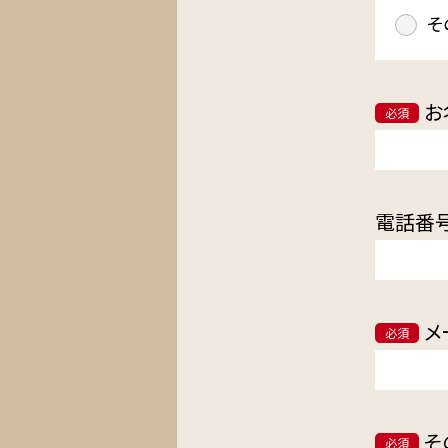
そ
お
必須
電話番
メ
必須
そ
必須