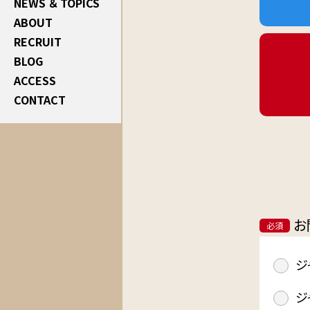
NEWS ＆ TOPICS
ABOUT
RECRUIT
BLOG
ACCESS
CONTACT
お
必須
ジ
ジ