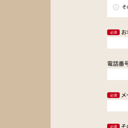
そ
お
必須
電話番
メ
必須
そ
必須