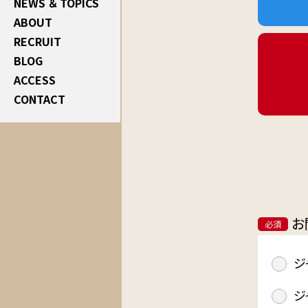
NEWS ＆ TOPICS
ABOUT
RECRUIT
BLOG
ACCESS
CONTACT
お
必須
ジ
ジ