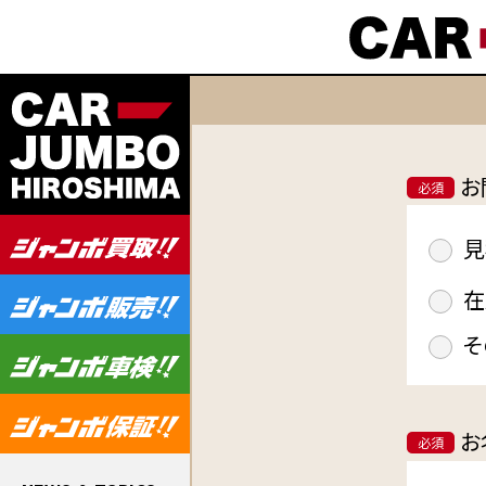
お
必須
見
在
そ
お
必須