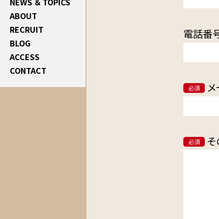
NEWS ＆ TOPICS
ABOUT
RECRUIT
電話番
BLOG
ACCESS
CONTACT
メ
必須
そ
必須