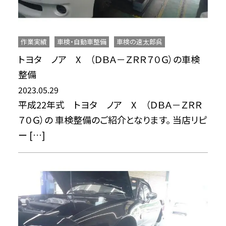
作業実績
車検・自動車整備
車検の速太郎呉
トヨタ ノア X （ＤＢＡ－ＺＲＲ７０Ｇ）の車検
整備
2023.05.29
平成22年式 トヨタ ノア X （ＤＢＡ－ＺＲＲ
７０Ｇ）の 車検整備のご紹介となります。 当店リピ
ー […]