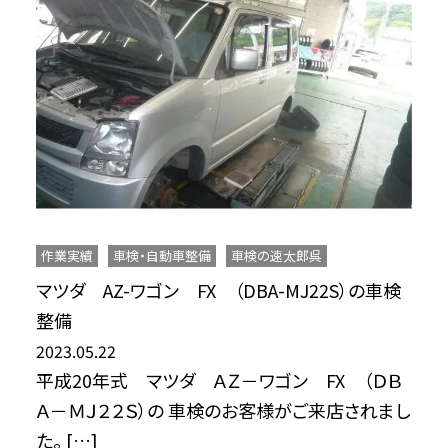
作業実績
車検・自動車整備
車検の速太郎呉
マツダ AZ-ワゴン FX （DBA-MJ22S）の車検
整備
2023.05.22
平成20年式 マツダ ＡＺ－ワゴン FX （ＤＢ
Ａ－ＭＪ２２Ｓ）の 車検のお客様がご来店されまし
た。 […]