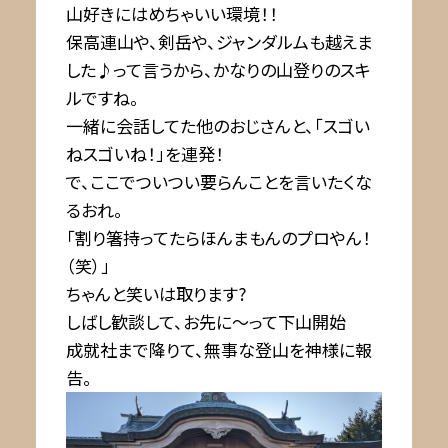
山好きにはめちゃいい環境！！
保高連山や、剣岳や、ジャンダルムも越えま
した♪って言うから、かなりの山登りのスキ
ルですね。
一緒に会話してた他のおじさんと、「スゴい
ねスゴいね！」を連発！
で、ここでついつい要らんことを言いたくな
るおれ。
「割り箸持ってたらほんまもんのプロやん！
（笑）」
ちゃんと笑いは取ります?
しばし歓談して、お先に〜って下山開始
成就社まで降りて、無事な登山を神様に報
告。