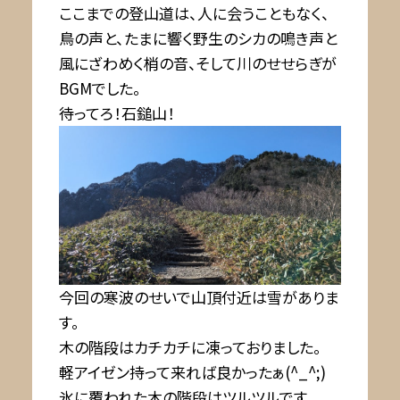
ここまでの登山道は、人に会うこともなく、
鳥の声と、たまに響く野生のシカの鳴き声と
風にざわめく梢の音、そして川のせせらぎが
BGMでした。
待ってろ！石鎚山！
今回の寒波のせいで山頂付近は雪がありま
す。
木の階段はカチカチに凍っておりました。
軽アイゼン持って来れば良かったぁ(^_^;)
氷に覆われた木の階段はツルツルです。