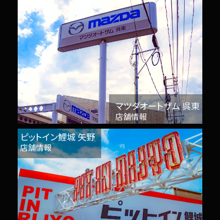
マツダオートザム 呉東
店舗情報
ピットイン鯉城 矢野
店舗情報