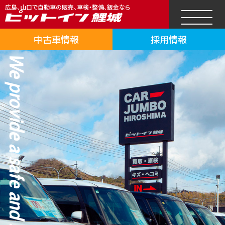
広島、山口で自動車の販売、車検・整備、鈑金なら
中古車情報
採用情報
We provide a safe and secure car life.