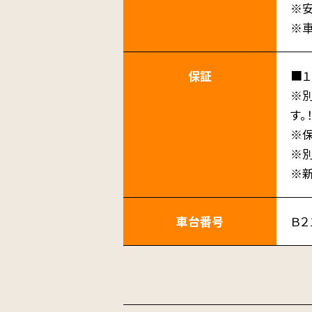
※安
※車
保証
■１
※別
す。！
※
※
※
車台番号
Ｂ２