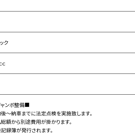
し
し
ック
ｃｃ
ジャンボ整備■
約後～納車までに法定点検を実施致します。
払総額から別途費用が掛かります。
検記録簿が発行されます。