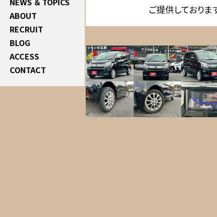
NEWS ＆ TOPICS
ご提供しておりま
ABOUT
RECRUIT
BLOG
ACCESS
CONTACT