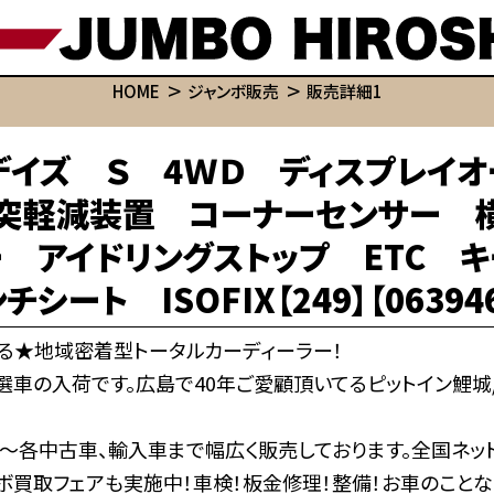
HOME
ジャンボ販売
販売詳細1
デイズ Ｓ 4ＷＤ ディスプレイオ
衝突軽減装置 コーナーセンサー 
 アイドリングストップ ETC 
ート ISOFIX【249】【063946
る★地域密着型トータルカーディーラー！
選車の入荷です。広島で40年ご愛顧頂いてるピットイン鯉城
～各中古車、輸入車まで幅広く販売しております。全国ネット
ボ買取フェアも実施中！車検！板金修理！整備！お車のことな