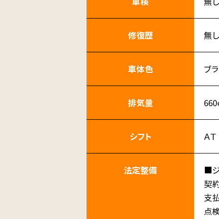
車検
無
修復歴
無
車体色
ブラ
排気量
660
シフト
ＡＴ
法定整備
■
契
支
点