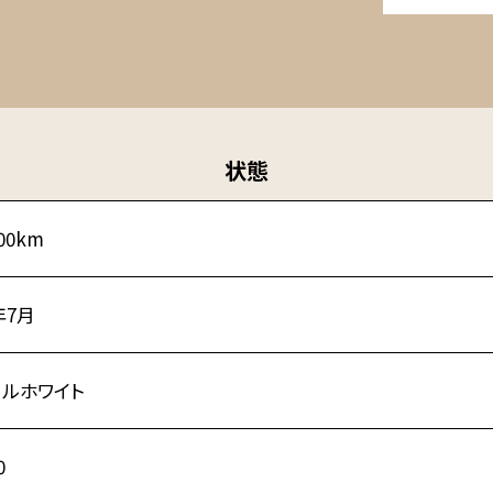
状態
00km
年7月
ールホワイト
0