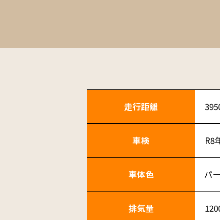
走行距離
395
車検
R8
車体色
パ
排気量
120