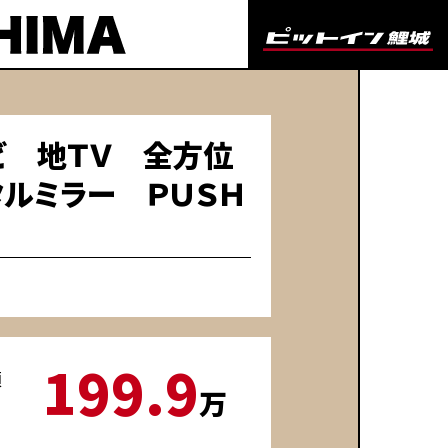
ビ 地ＴＶ 全方位
ルミラー ＰＵＳＨ
199.9
額
万