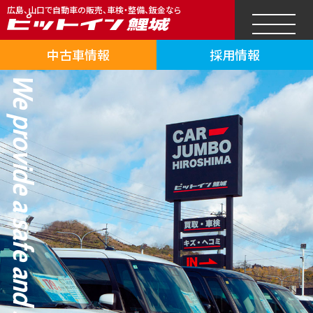
広島、山口で自動車の販売、車検・整備、鈑金なら
中古車情報
採用情報
We provide a safe and secure car life.