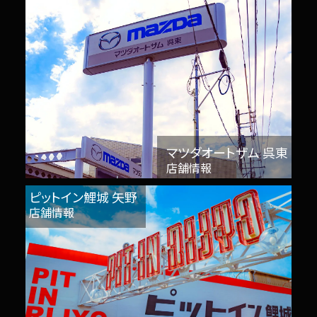
マツダオートザム 呉東
店舗情報
ピットイン鯉城 矢野
店舗情報