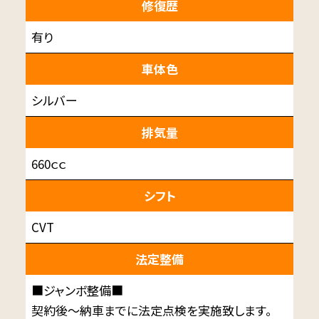
修復歴
有り
車体色
シルバー
排気量
660ｃｃ
シフト
CVT
法定整備
■ジャンボ整備■
契約後～納車までに法定点検を実施致します。