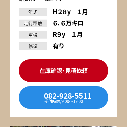
H２８y １月
年式
６．６万キロ
走行距離
R９y １月
車検
有り
修復
在庫確認・見積依頼
082-928-5511
受付時間/9:00〜19:00