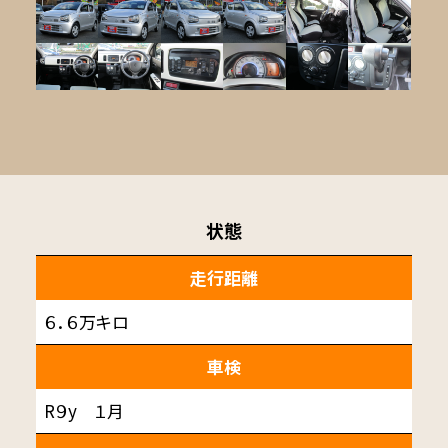
状態
走行距離
６．６万キロ
車検
R９y １月