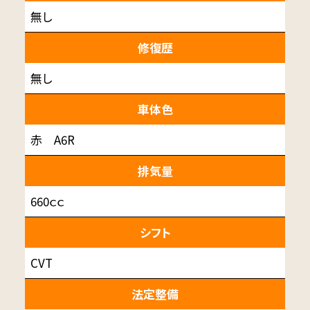
無し
修復歴
無し
車体色
赤 A6R
排気量
660ｃｃ
シフト
CVT
法定整備