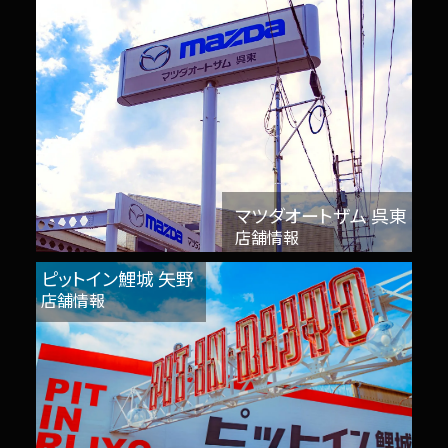
マツダオートザム 呉東
店舗情報
ピットイン鯉城 矢野
店舗情報