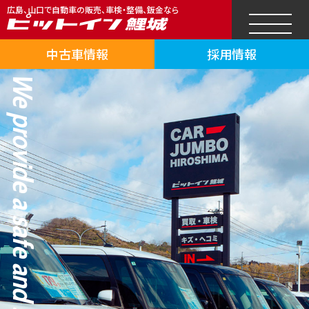
広島、山口で自動車の販売、車検・整備、鈑金なら
中古車情報
採用情報
We provide a safe and secure car life.