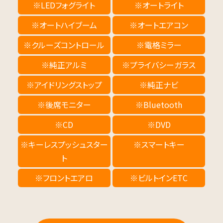
※LEDフォグライト
※オートライト
※オートハイブーム
※オートエアコン
※クルーズコントロール
※電格ミラー
※純正アルミ
※プライバシーガラス
※アイドリングストップ
※純正ナビ
※後席モニター
※Bluetooth
※CD
※DVD
※キーレスプッシュスター
※スマートキー
ト
※フロントエアロ
※ビルトインETC