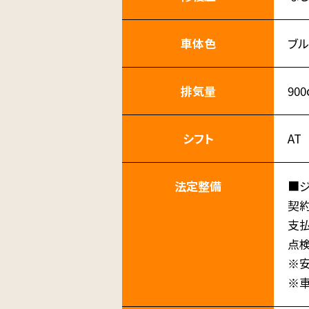
車体色
ブ
排気量
900
シフト
AT
法定整備
■
契
支
点
※安
※車