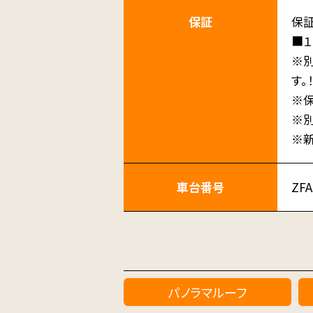
保証
保
■１
※別
す。！
※
※
※
車台番号
ZFA
パノラマルーフ