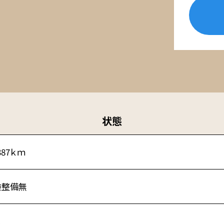
状態
,387ｋｍ
検整備無
し