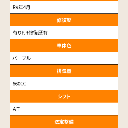
R9年4月
修復歴
有りF.R修復歴有
車体色
パープル
排気量
660CC
シフト
ＡＴ
法定整備