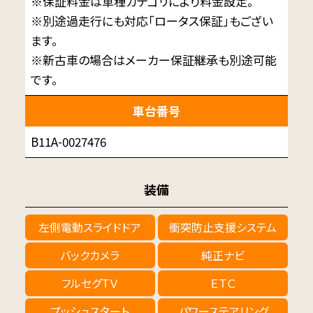
※保証料金は車種カテゴリにより料金設定。
※別途過走行にも対応「ロータス保証」もござい
ます。
※新古車の場合はメーカー保証継承も別途可能
です。
車台番号
B11A-0027476
装備
左側電動スライドドア
衝突防止支援システム
バックカメラ
純正ナビ
フルセグＴＶ
ＥＴＣ
プッシュスタート
パワーステアリング