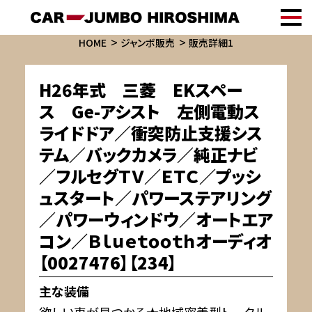
HOME
ジャンボ販売
販売詳細1
H26年式 三菱 EKスペー
ス Ge-アシスト 左側電動ス
ライドドア／衝突防止支援シス
テム／バックカメラ／純正ナビ
／フルセグＴＶ／ＥＴＣ／プッシ
ュスタート／パワーステアリング
／パワーウィンドウ／オートエア
コン／Ｂｌｕｅｔｏｏｔｈオーディオ
【0027476】【234】
主な装備