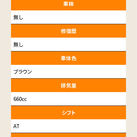
車検
無し
修復歴
無し
車体色
ブラウン
排気量
660㏄
シフト
AT