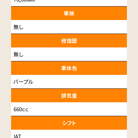
車検
無し
修復歴
無し
車体色
パープル
排気量
660ｃｃ
シフト
IAT