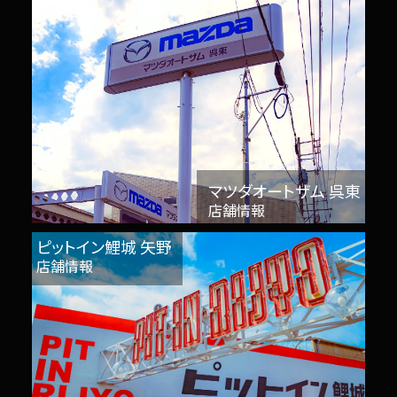
マツダオートザム 呉東
店舗情報
ピットイン鯉城 矢野
店舗情報