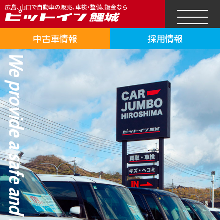
広島、山口で自動車の販売、車検・整備、鈑金なら
中古車情報
採用情報
We provide a safe and secure car life.