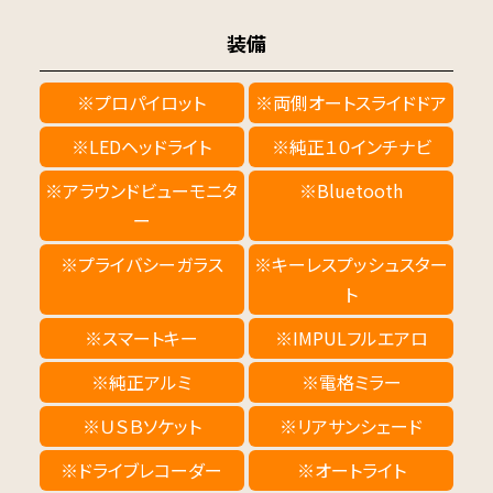
装備
※プロパイロット
※両側オートスライドドア
※LEDヘッドライト
※純正１０インチナビ
※アラウンドビューモニタ
※Bluetooth
ー
※プライバシーガラス
※キーレスプッシュスター
ト
※スマートキー
※IMPULフルエアロ
※純正アルミ
※電格ミラー
※ＵＳＢソケット
※リアサンシェード
※ドライブレコーダー
※オートライト