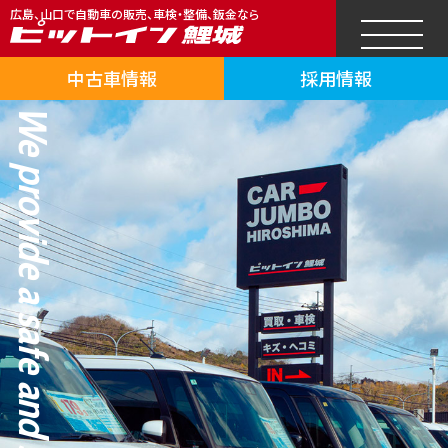
広島、山口で自動車の販売、車検・整備、鈑金なら
中古車情報
採用情報
We provide a safe and secure car life.