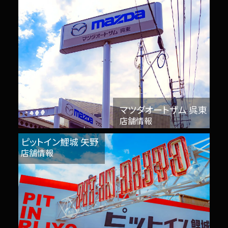
マツダオートザム 呉東
店舗情報
ピットイン鯉城 矢野
店舗情報