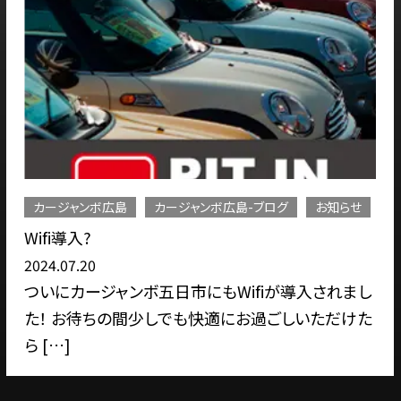
ジャンボ広島
カージャンボ広島-ブログ
お知らせ
お知
i導入?
20
.07.20
2024
にカージャンボ五日市にもWifiが導入されまし
ゴー
 お待ちの間少しでも快適にお過ごしいただけた
せて
…]
が、ご