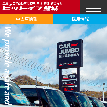
広島、山口で自動車の販売、車検・整備、鈑金なら
中古車情報
採用情報
We provide a safe and secure car life.