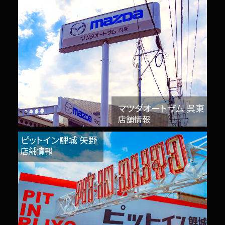
マツダオートザム 呉東
店舗情報
ピットイン鯉城 矢野
店舗情報