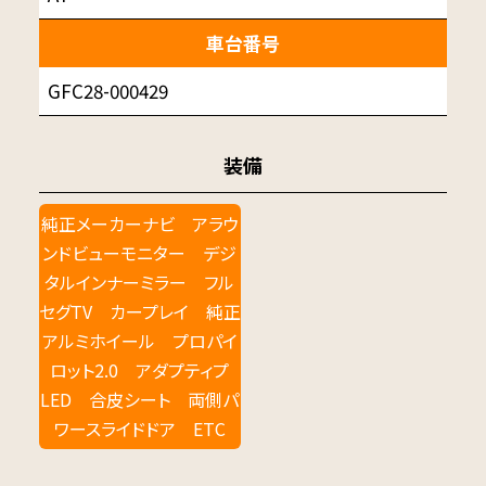
車台番号
GFC28-000429
装備
純正メーカーナビ アラウ
ンドビューモニター デジ
タルインナーミラー フル
セグTV カープレイ 純正
アルミホイール プロパイ
ロット2.0 アダプティプ
LED 合皮シート 両側パ
ワースライドドア ETC