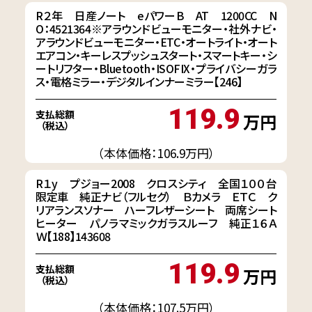
R２年 日産ノート eパワーB AT 1200CC N
O：4521364※アラウンドビューモニター・社外ナビ・
アラウンドビューモニター・ETC・オートライト・オート
エアコン・キーレスプッシュスタート・スマートキー・シ
ートリフター・Bluetooth・ISOFIX・プライバシーガラ
ス・電格ミラー・デジタルインナーミラー【246】
119.9
支払総額
万円
（税込）
（本体価格：106.9万円）
R１y プジョー2008 クロスシティ 全国１００台
限定車 純正ナビ（フルセグ） Ｂカメラ ＥＴＣ ク
リアランスソナー ハーフレザーシート 両席シート
ヒーター パノラマミックガラスルーフ 純正１６Ａ
Ｗ【188】143608
119.9
支払総額
万円
（税込）
（本体価格：107.5万円）