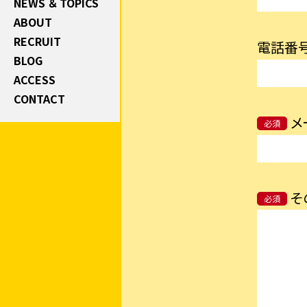
NEWS ＆ TOPICS
ABOUT
RECRUIT
電話番
BLOG
ACCESS
CONTACT
メ
必須
そ
必須