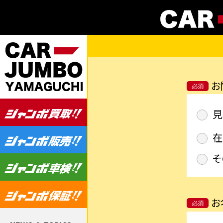
お
必須
見
在
そ
お
必須