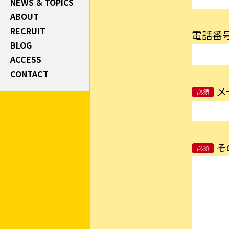
NEWS ＆ TOPICS
ABOUT
RECRUIT
電話番
BLOG
ACCESS
CONTACT
メ
必須
そ
必須