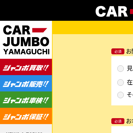
お
必須
見
在
そ
お
必須