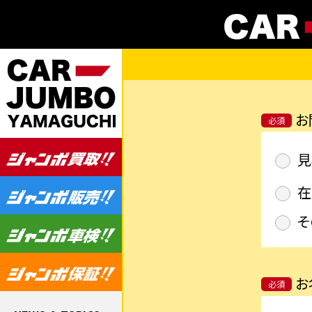
お
必須
見
在
そ
お
必須