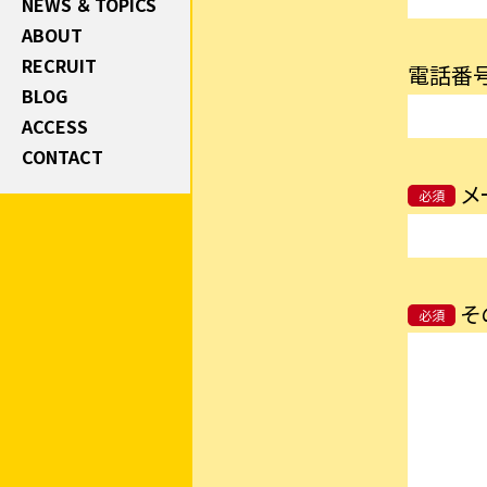
NEWS ＆ TOPICS
ABOUT
RECRUIT
電話番
BLOG
ACCESS
CONTACT
メ
必須
そ
必須