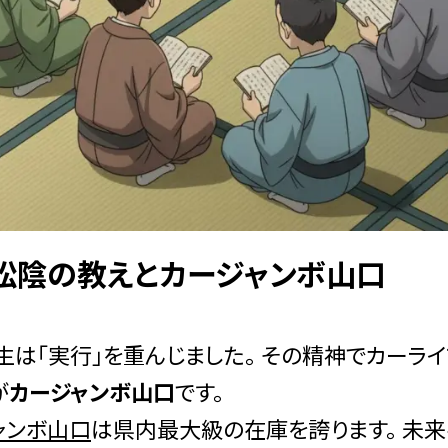
松陰の教えとカージャンボ山口
生は「実行」を重んじました。 その精神でカーラ
が
カージャンボ山口
です。
ャンボ山口
は県内最大級の在庫を誇ります。 未