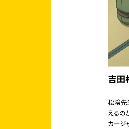
吉田
松陰先
えるの
カージ