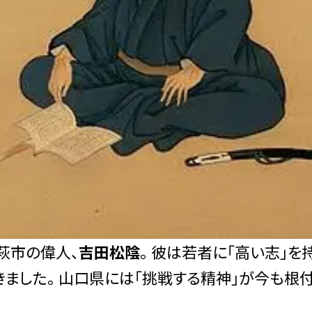
萩市の偉人、
吉田松陰
。 彼は若者に「高い志」を
きました。 山口県には「挑戦する精神」が今も根