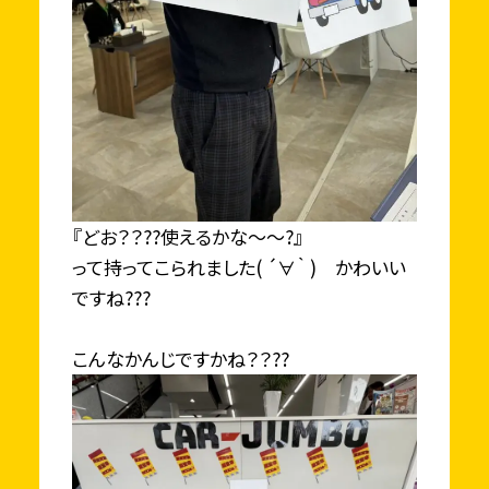
『どお？？??使えるかな～～?』
って持ってこられました( ´∀｀ ) かわいい
ですね???
こんなかんじですかね？？??