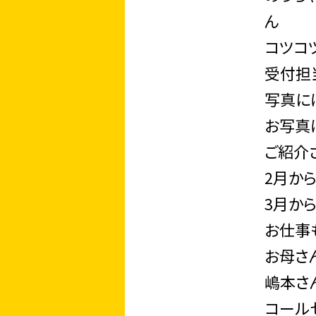
ん
コツコ
受付担
写真に
お写真
ご紹介
2月か
3月か
お仕事
お母さ
嶋本さ
コール