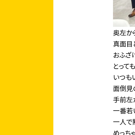
奥左か
真面目
おふざ
とって
いつも
面倒見
手前左
一番若
一人で
めっち