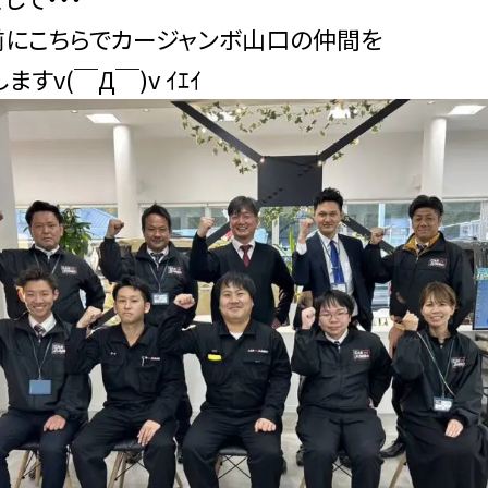
前にこちらでカージャンボ山口の仲間を
ますv(￣Д￣)v ｲｴｲ