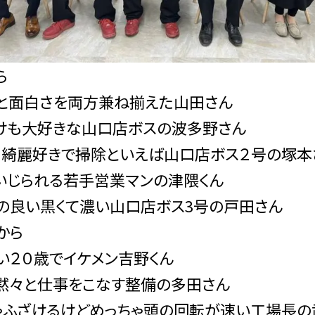
ら
と面白さを両方兼ね揃えた山田さん
けも大好きな山口店ボスの波多野さん
も綺麗好きで掃除といえば山口店ボス２号の塚本
いじられる若手営業マンの津隈くん
の良い黒くて濃い山口店ボス3号の戸田さん
から
い２０歳でイケメン吉野くん
黙々と仕事をこなす整備の多田さん
ゃふざけるけどめっちゃ頭の回転が速い工場長の