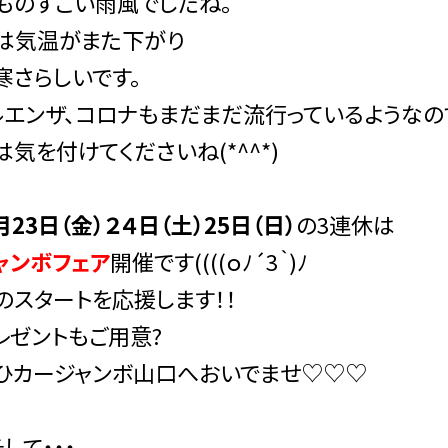
ものすごい雨風でしたね。
は気温がまた下がり
寒さらしいです。
ルエンザ、コロナもまだまだ流行っているようなの
気を付けてくださいね(*^^*)
月23日（金）２４日（土）25日（日）
の3連休は
ャンボフェア
開催です((((ｏﾉ´3｀)ﾉ
のスタートを応援します！！
レゼントもご用意?
ひカージャンボ山口へおいでませ♡♡♡
して・・・