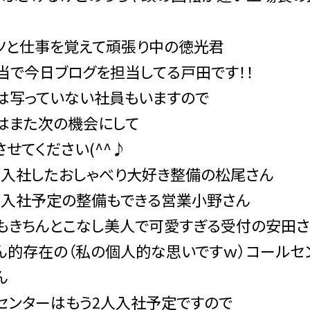
ツと仕事を覚えて頑張り中の徳光君
当で今日ブログを担当してる戸田です！！
は写っていない社員もいますので
はまた次の機会にして
させてください(^^♪
ら入社したおしゃべり大好き整備の松尾さん
ら入社予定の整備もできる営業小野さん
もきちんとこなし美人で可愛すぎる受付の安田
ん的存在の（私の個人的な思いですｗ）コールセ
ん
センターはもう2人入社予定ですので