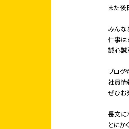
また後日
みんな
仕事はぴ
誠心誠
ブログ
社員情
ぜひお楽
長文に
とにか