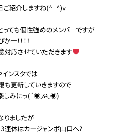
ご紹介しますね(^_^)v
とっても個性強めのメンバーですが
か一！！！！
意対応させていただきます
やインスタでは
報も更新していきますので
しみにっ(´◉◞౪◟◉)
なりましたが
く3連休はカージャンボ山口へ?