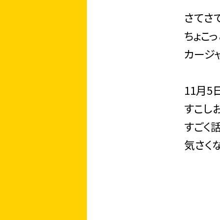
さてさ
ちょこ
カージ
11月5
すこし
すごく
気さく