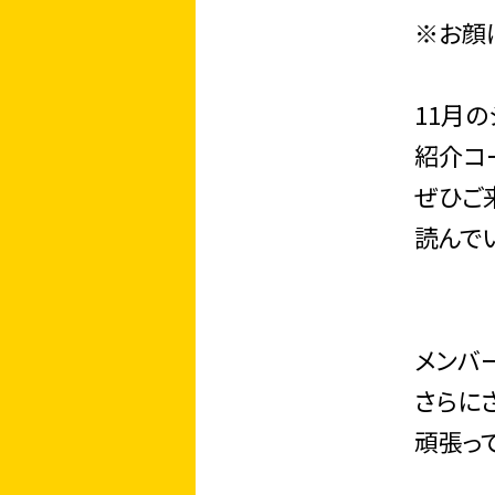
※お顔は
11月
紹介コ
ぜひご
読んで
メンバ
さらに
頑張って