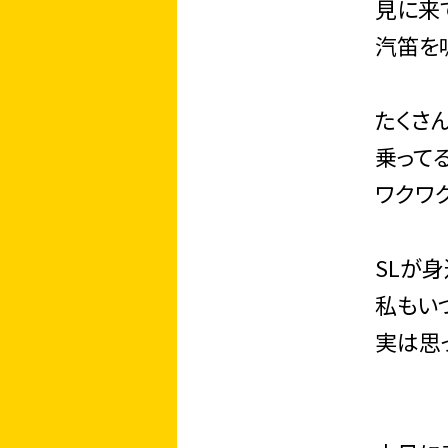
見に来
汽笛を
たくさ
乗って
ワクワ
SLが
私もい
実は思