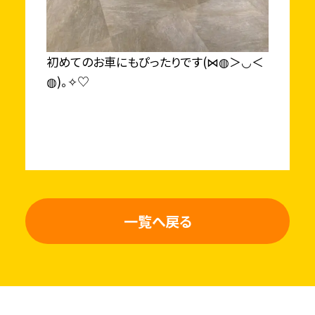
初めてのお車にもぴったりです(⋈◍＞◡＜
◍)。✧♡
一覧へ戻る