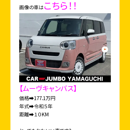
こちら！！
画像の車は
【ムーヴキャンバス】
価格➡177.1万円
年式➡令和５年
距離➡１０KM