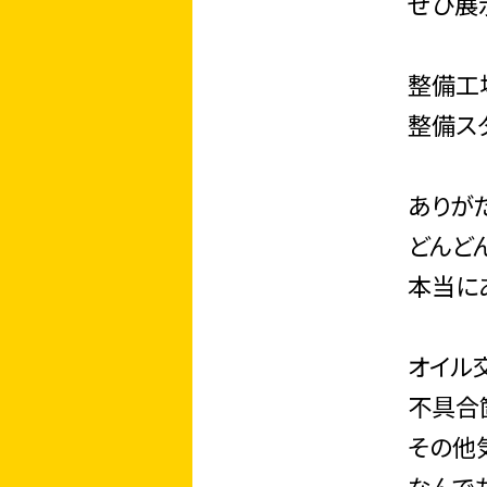
ぜひ展
整備工
整備ス
ありが
どんど
本当に
オイル
不具合
その他
なんで