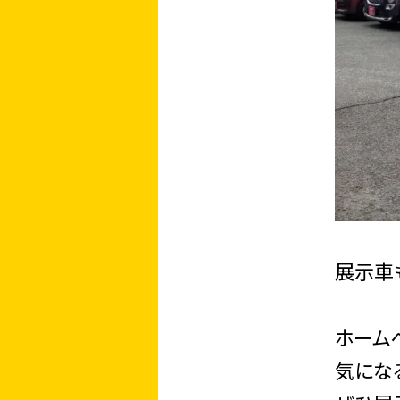
展示車
ホーム
気にな