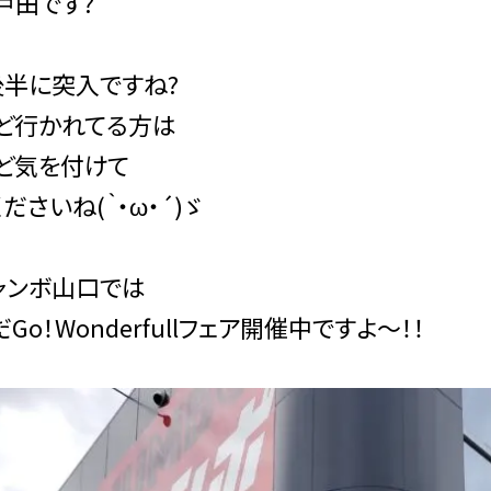
戸田です?
後半に突入ですね?
ど行かれてる方は
ど気を付けて
ださいね(｀・ω・´)ゞ
ャンボ山口では
Go！Wonderfullフェア開催中ですよ～！！