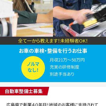
全て一から教えます！未経験者OK！
お車の
車検・整備を
行うお仕事
月収21万～50万円
ノルマ
充実の研修制度
なし！
別途手当あり
自動車整備士募集
広島県で創業４０年目！地域のお客様に支持されて