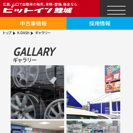
広島、山口で自動車の販売、車検・整備、鈑金なら
中古車情報
採用情報
トップ
K-DASH
ギャラリー
GALLARY
ギャラリー