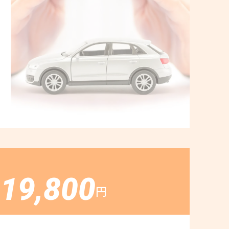
19,800
く
円