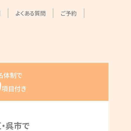
類
よくある質問
ご予約
名体制で
0
項目付き
・呉市で