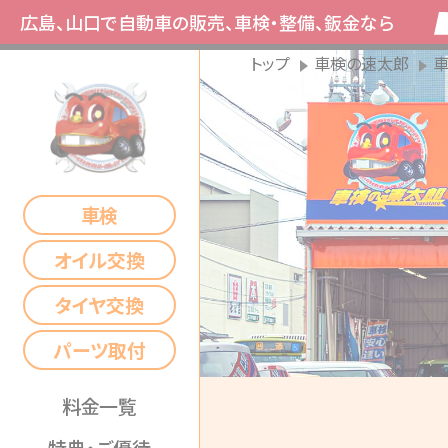
広島、山口で自動車の販売、車検・整備、鈑金なら
トップ
車検の速太郎
車検
オイル交換
タイヤ交換
パーツ取付
料金一覧
特典・ご優待