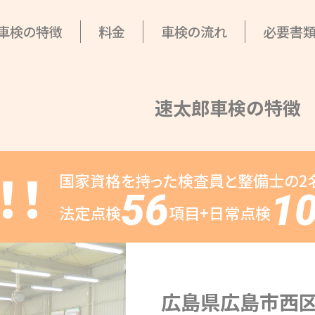
車検の特徴
料金
車検の流れ
必要書
速太郎車検の特徴
！！
国家資格を持った検査員と
整備士の2
56
1
法定点検
項目+日常点検
広島県広島市西区