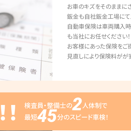
お車のキズをそのままに
鈑金も自社鈑金工場にて
自動車保険は車両購入時
も当社にお任せください！
お客様にあった保険をご
見直しにより保険料がが
2
！！
検査員・整備士の
人体制で
45
最短
分のスピード車検！