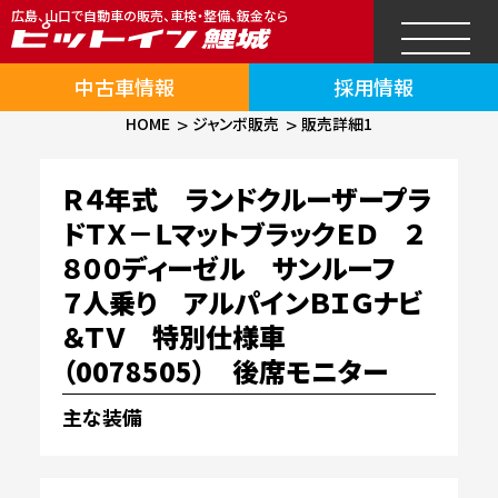
広島、山口で自動車の販売、車検・整備、鈑金なら
中古車情報
採用情報
HOME
ジャンボ販売
販売詳細1
Ｒ４年式 ランドクルーザープラ
ドＴＸ－ＬマットブラックＥＤ ２
８００ディーゼル サンルーフ
７人乗り アルパインＢＩＧナビ
＆ＴＶ 特別仕様車
（0078505） 後席モニター
主な装備