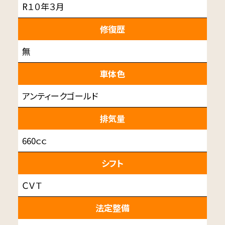
R１０年３月
修復歴
無
車体色
アンティークゴールド
排気量
660ｃｃ
シフト
ＣＶＴ
法定整備