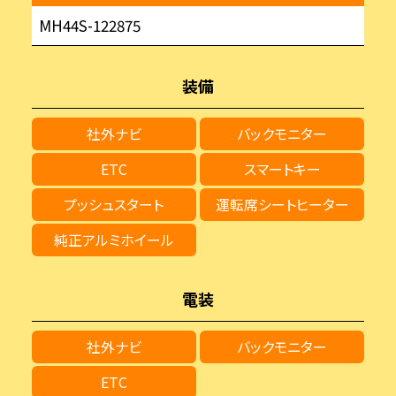
MH44S-122875
装備
社外ナビ
バックモニター
ETC
スマートキー
プッシュスタート
運転席シートヒーター
純正アルミホイール
電装
社外ナビ
バックモニター
ETC