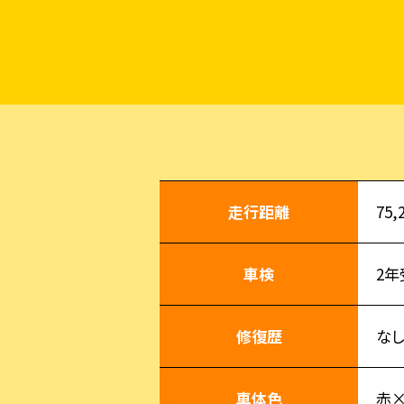
走行距離
75,
車検
2年
修復歴
な
車体色
赤×