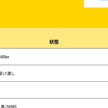
状態
260㎞
受け渡し
し
黒（NBB）