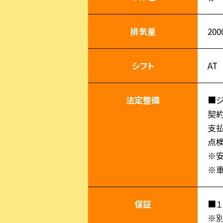
排気量
200
シフト
AT
法定整備
■
契
支
点
※安
※車
保証
■１
※別