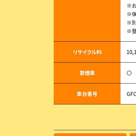
※お
※
※
※
リサイクル料
10,
禁煙車
〇
車台番号
GFC