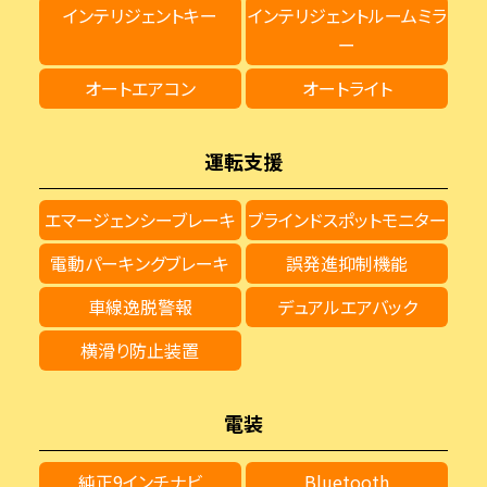
インテリジェントキー
インテリジェントルームミラ
ー
オートエアコン
オートライト
運転支援
エマージェンシーブレーキ
ブラインドスポットモニター
電動パーキングブレーキ
誤発進抑制機能
車線逸脱警報
デュアルエアバック
横滑り防止装置
電装
純正9インチナビ
Bluetooth