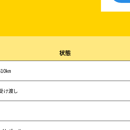
状態
410㎞
受け渡し
し