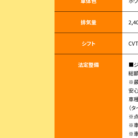
車体色
ホ
排気量
2,4
シフト
CV
法定整備
■
総
※
安心
車
（タ
※
※車
※車