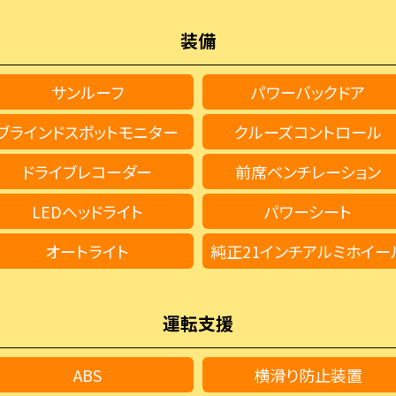
装備
サンルーフ
パワーバックドア
ブラインドスポットモニター
クルーズコントロール
ドライブレコーダー
前席ベンチレーション
LEDヘッドライト
パワーシート
オートライト
純正21インチアルミホイー
運転支援
ABS
横滑り防止装置