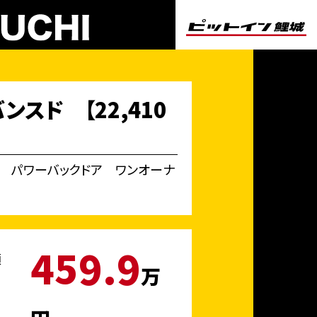
スド 【22,410
 パワーバックドア ワンオーナ
459.9
額
万