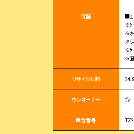
保証
■１
※別
※お
※
※別
※
リサイクル料
14,
ワンオーナー
◎
車台番号
TZS