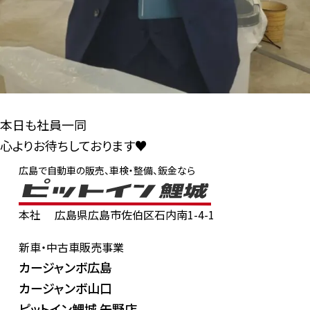
本日も社員一同
心よりお待ちしております♥
ぜひ遊びにきてくださいね～ヾ(≧▽≦)ﾉ
広島で自動車の販売、車検・整備、鈑金なら
本社
広島県広島市佐伯区石内南1-4-1
新車・中古車販売事業
カージャンボ広島
カージャンボ山口
ピットイン鯉城 矢野店