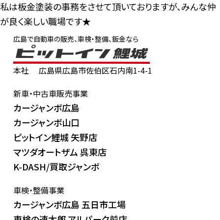
私は板金塗装の事務をさせて頂いておりますが、みんな仲
が良く楽しい職場です★
お問い合わせお待ちしております
広島で自動車の販売、車検・整備、鈑金なら
本社
広島県広島市佐伯区石内南1-4-1
新車・中古車販売事業
カージャンボ広島
カージャンボ山口
ピットイン鯉城 矢野店
マツダオートザム 呉東店
K-DASH/買取ジャンボ
車検・整備事業
カージャンボ広島 五日市工場
車検の速太郎 アルパーク前店