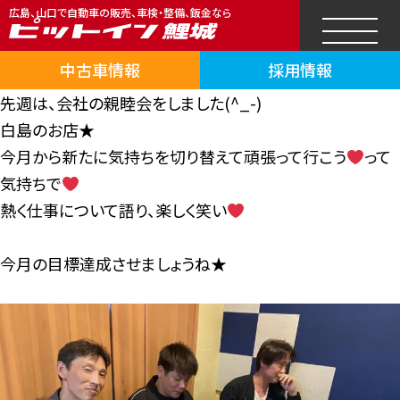
広島、山口で自動車の販売、車検・整備、鈑金なら
中古車情報
採用情報
先週は、会社の親睦会をしました(^_-)
白島のお店★
今月から新たに気持ちを切り替えて頑張って行こう
って
気持ちで
熱く仕事について語り、楽しく笑い
今月の目標達成させましょうね★