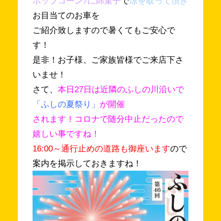
ポップコーン♪に綿菓子
で
涼を取って頂き
お目当てのお車を
ご紹介致しますので暑くてもご安心で
す！
是非！お子様、ご家族皆様でご来店下さ
いませ！
さて、
本日27日は近隣のふしの川沿いで
「ふしの夏祭り」
が開催
されます！コロナで随分中止だったので
嬉しい事ですね！
16:00～通行止めの道路も御座います
ので
案内を掲示しておきますね！