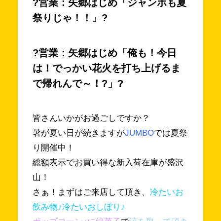
?営業：矢郷はじめ「ジャンボも夏
祭りじゃ！！」?
?営業：矢郷はじめ「俺も！今日
は！でっかい花火を打ち上げるま
で帰れんで～！?」?
皆さんいかがお過ごしですか？
暑が夏い日が続きますが
JUMBO
では夏祭
り開催中！
総額表示でお買い得な新入荷在庫が盛沢
山！
さぁ！まずはご来店して頂き、
冷たいお
飲み物♪冷たいおしぼり♪