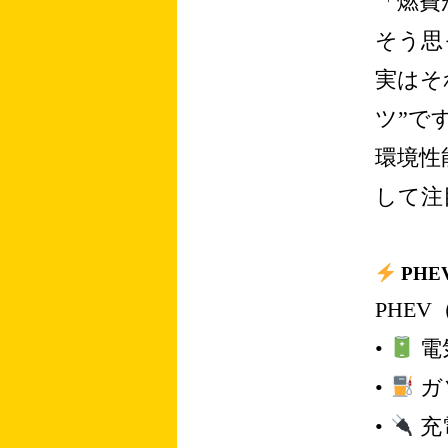
「燃費
そう思
実はそ
ツ”で
環境性
して注
PHE
PHE
•
電
•
ガ
•
充