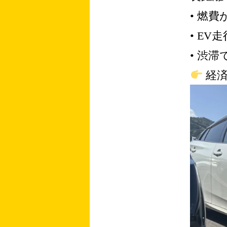
• 燃
• E
• 渋
経済