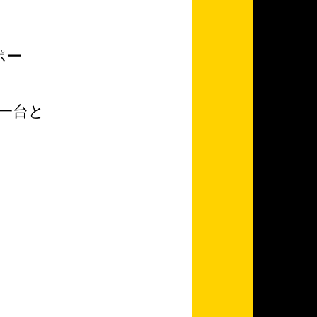
ポー
一台と