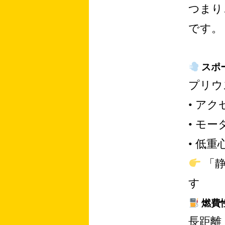
つまり
です。
スポ
プリウ
• ア
• モ
• 低
「静
す
燃費
長距離