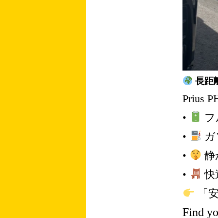
長距
Priu
•
フ
•
ガ
•
静
•
快
「安
Find yo