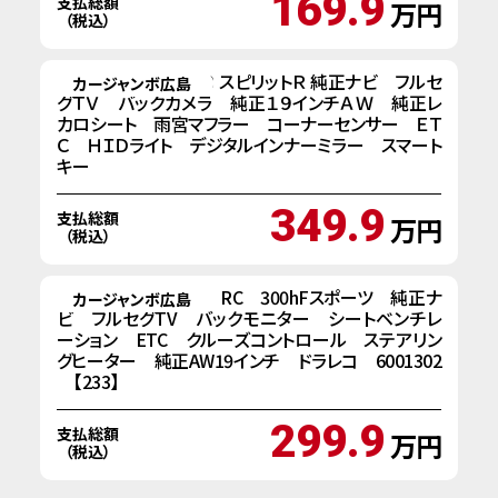
169.9
支払総額
万円
（税込）
平成２４年式 ＲＸ－８ スピリットＲ 純正ナビ フルセ
カージャンボ広島
グＴＶ バックカメラ 純正１９インチＡＷ 純正レ
カロシート 雨宮マフラー コーナーセンサー ＥＴ
Ｃ ＨＩＤライト デジタルインナーミラー スマート
キー
349.9
支払総額
万円
（税込）
H27年式 レクサス RC 300hFスポーツ 純正ナ
カージャンボ広島
ビ フルセグTV バックモニター シートベンチレ
ーション ETC クルーズコントロール ステアリン
グヒーター 純正AW19インチ ドラレコ 6001302
【233】
299.9
支払総額
万円
（税込）