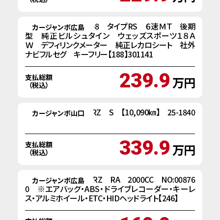
H２０y マツダ RX-8 タイプRS ６速ＭＴ 後期
カージャンボ広島
型 純正ビルシュタイン ウェッズスポーツ１８Ａ
Ｗ デフィリンクメーター 純正レカロシート 社外
ナビフルセグ キーフリー【188】301141
239.9
支払総額
万円
（税込）
R5年式 スバル BRZ S 【10,090㎞】 25-1840
カージャンボ山口
339.9
支払総額
万円
（税込）
H２５年式 スバルBRZ RA 2000CC NO:00876
カージャンボ広島
0 ※エアバッグ・ABS・ドライブレコーダー・キーレ
ス・アルミホイール・ETC・HIDヘッドライト【246】