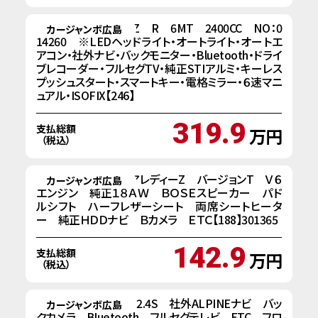
R５年式 スバルBRZ R 6MT 2400CC NO：0
カージャンボ広島
14260 ※LEDヘッドライト・オートライト・オートエ
アコン・社外ナビ・バックモニター・Bluetooth・ドライ
ブレコーダー・フルセグTV・純正STIアルミ・キーレス
プッシュスタート・スマートキー・電格ミラー・６速マニ
ュアル・ISOFIX【246】
319.9
支払総額
万円
（税込）
H２３y 日産 フェアレディーZ バージョンT Ｖ６
カージャンボ広島
エンジン 純正１８ＡＷ ＢＯＳＥスピーカー パド
ルシフト ハーフレザーシート 両席シートヒータ
ー 純正ＨＤＤナビ Ｂカメラ ＥＴＣ【188】301365
142.9
支払総額
万円
（税込）
R3 スバル BRZ 2.4S 社外ALPINEナビ バッ
カージャンボ広島
クカメラ Bluetooth フルセグテレビ ETC フロ