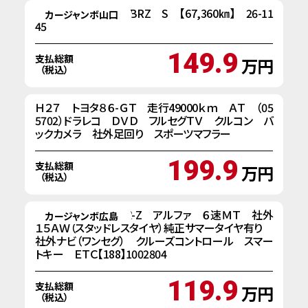
H25年式 スバル BRZ S 【67,360㎞】 26-11
カージャンボ山口
45
149.9
支払総額
万円
（税込）
Ｈ２７ トヨタ８６-ＧＴ 走行49000ｋｍ ＡＴ （05
5702）ドラレコ ＤＶＤ フルセグＴＶ クルコン バ
ックカメラ 社外足回り スポーツマフラー
199.9
支払総額
万円
（税込）
H２２y ホンダ CR-Z アルファ ６速ＭＴ 社外
カージャンボ広島
１５ＡＷ（スタッドレスタイヤ）純正サマータイヤ有り
社外ナビ（ワンセグ） クルーズコントロール スマー
トキー ＥＴＣ【188】1002804
119.9
支払総額
万円
（税込）