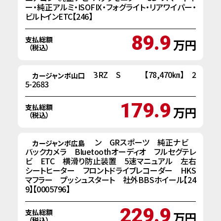
ー・純正アルミ・ISOFIX・フォグライト・リアワイパー・
ビルトインETC【246】
89.9
支払総額
万円
（税込）
H25年式 スバル BRZ S 【78,470㎞】 2
カージャンボ山口
5-2683
179.9
支払総額
万円
（税込）
R5年 トヨタ コペン GRスポーツ 純正ナビ
カージャンボ広島
バックカメラ Bluetoothオーディオ フルセグテレ
ビ ETC 横滑り防止装置 5速マニュアル 左右
シートヒーター フロントドライブレコーダー HKS
マフラー プッシュスタート 社外BBSホイール【24
9】【0005796】
229.9
支払総額
万円
（税込）