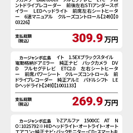
ントドライブレコーダー 前後左右STIアンダースポ
イラー LEDヘッドライト 前席左右シートヒータ
ー 6速マニュアル クルーズコントロール【249】【0
03226】
309.9
支払総額
万円
（税込）
R1 ホンダ インサイト 1.5EXブラックスタイル
カージャンボ広島
電動格納ドアミラー 純正ナビ バックカメラ DV
D フルセグテレビ ETC2.0 左右シートヒータ
ー 前席パワーシート クルーズコントロール 前
ドライブレコーダー 純正アルミ パドルシフト LE
Dヘッドライト【249】【1001133】
269.9
支払総額
万円
（税込）
H２３年式 ホンダCR-Zアルファ 1500CC AT N
カージャンボ広島
O：1025792※HIDヘッドライト・オートライト・オート
エアコン・純正ナビ・バックモニター・CD・スマートキ