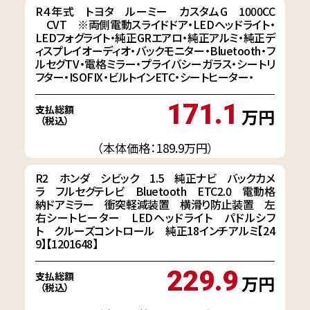
R４年式 トヨタ ルーミー カスタムG 1000CC
CVT ※両側電動スライドドア・LEDヘッドライト・
LEDフォグライト・純正GRエアロ・純正アルミ・純正デ
ィスプレイオーディオ・バックモニター・Bluetooth・フ
ルセグTV・電格ミラー・プライバシーガラス・シートリ
フター・ISOFIX・ビルトインETC・シートヒーター・
171.1
支払総額
万円
（税込）
（本体価格：189.9万円）
R2 ホンダ シビック 1.5 純正ナビ バックカメ
ラ フルセグテレビ Bluetooth ETC2.0 電動格
納ドアミラー 衝突軽減装置 横滑り防止装置 左
右シートヒーター LEDヘッドライト パドルシフ
ト クルーズコントロール 純正18インチアルミ【24
9】【1201648】
229.9
支払総額
万円
（税込）