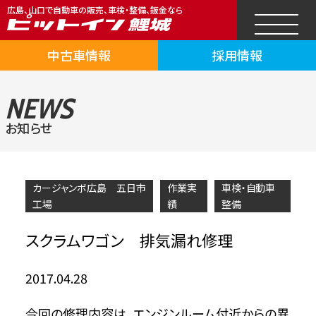
広島、山口で自動車の販売、車検・整備、鈑金なら
中古車情報
採用情報
NEWS
お知らせ
カージャンボ広島 五日市
作業実
車検・自動車
工場
績
整備
スクラムワゴン 排気漏れ修理
2017.04.28
今回の修理内容は、エンジンルーム付近からの異