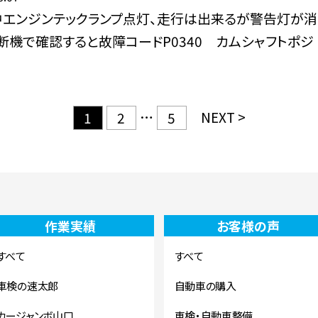
中エンジンテックランプ点灯、走行は出来るが警告灯が消
断機で確認すると故障コードP0340 カムシャフトポジ [
…
NEXT >
1
2
5
作業実績
お客様の声
すべて
すべて
車検の速太郎
自動車の購入
カージャンボ山口
車検・自動車整備