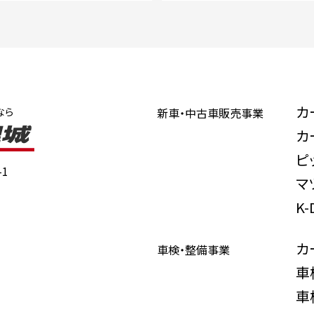
カ
なら
新車・中古車販売事業
カ
ピ
1
マ
K
カ
車検・整備事業
車
車