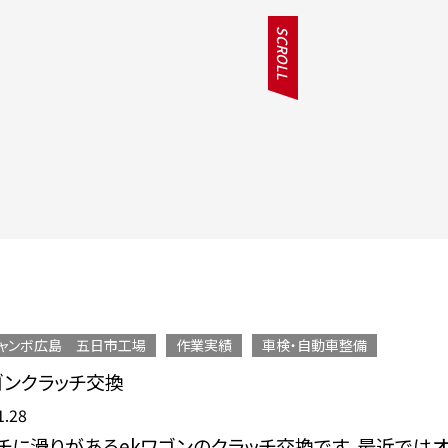
SCROLL
ャンボ広島 五日市工場
作業実績
車検・自動車整備
ゴンクラッチ交換
1.28
チに滑りがあるekワゴンのクラッチ交換です。最近では